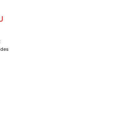
U
t
 des