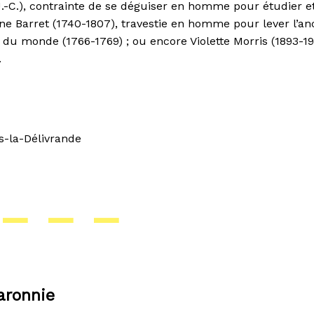
J.-C.), contrainte de se déguiser en homme pour étudier e
nne Barret (1740-1807), travestie en homme pour lever l’an
r du monde (1766-1769) ; ou encore Violette Morris (1893-19
.
s-la-Délivrande
– – –
aronnie