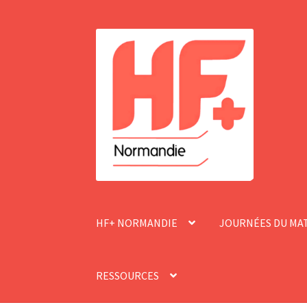
Aller
Aller
à
au
la
contenu
navigation
HF+ NORMANDIE
JOURNÉES DU MA
RESSOURCES