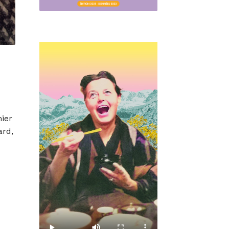
mier
ard,