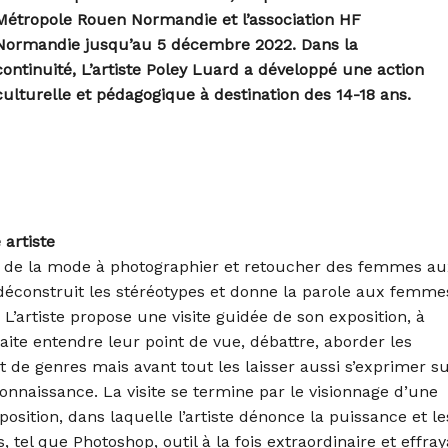
Métropole Rouen Normandie et l’association HF
Normandie jusqu’au 5 décembre 2022.
Dans la
continuité, L’artiste Poley Luard a développé une action
culturelle et pédagogique à destination des 14-18 ans.
artiste
eu de la mode à photographier et retoucher des femmes au
e déconstruit les stéréotypes et donne la parole aux femme
L’artiste propose une visite guidée de son exposition, à
aite entendre leur point de vue, débattre, aborder les
t de genres mais avant tout les laisser aussi s’exprimer s
 connaissance. La visite se termine par le visionnage d’une
osition, dans laquelle l’artiste dénonce la puissance et le
 tel que Photoshop, outil à la fois extraordinaire et effray