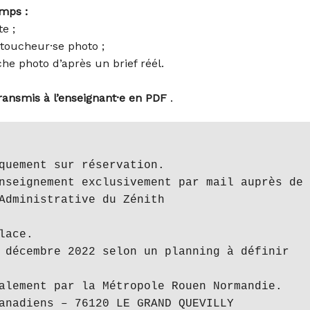
emps :
te ;
etoucheur·se photo ;
he photo d’après un brief réél.
ransmis à l’enseignant·e en PDF
.
quement sur réservation.

ace.

 décembre 2022 selon un planning à définir

alement par la Métropole Rouen Normandie.

anadiens – 76120 LE GRAND QUEVILLY