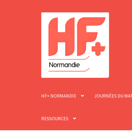
Aller
Aller
à
au
la
contenu
navigation
HF+ NORMANDIE
JOURNÉES DU MA
RESSOURCES