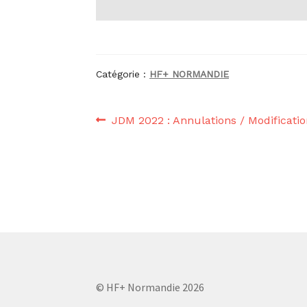
Catégorie :
HF+ NORMANDIE
Navigation
Article
JDM 2022 : Annulations / Modificatio
précédent :
de
l’article
© HF+ Normandie 2026