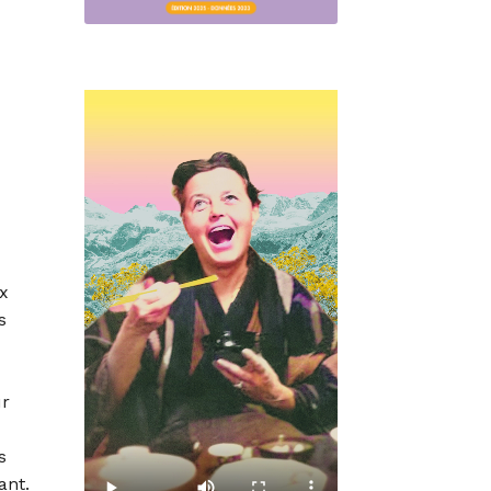
x
s
ur
s
ant.