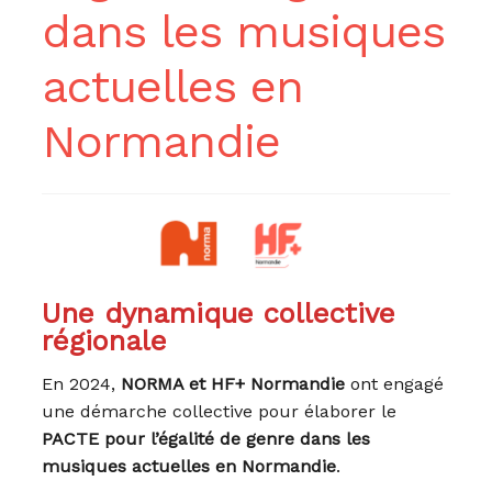
dans les musiques
u
ir
nt
actuelles en
u
nt
Normandie
Une dynamique collective
régionale
En 2024,
NORMA et HF+ Normandie
ont engagé
une démarche collective pour élaborer le
PACTE pour l’égalité de genre dans les
musiques actuelles en Normandie
.