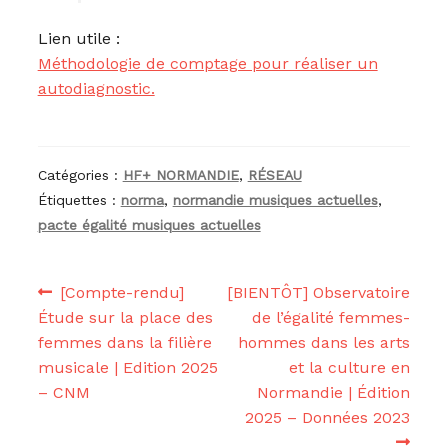
Lien utile :
Méthodologie de comptage pour réaliser un
autodiagnostic.
Catégories :
HF+ NORMANDIE
,
RÉSEAU
Étiquettes :
norma
,
normandie musiques actuelles
,
pacte égalité musiques actuelles
Navigation
Article
Article
[Compte-rendu]
[BIENTÔT] Observatoire
précédent :
suivant :
Étude sur la place des
de l’égalité femmes-
de
femmes dans la filière
hommes dans les arts
l’article
musicale | Edition 2025
et la culture en
– CNM
Normandie | Édition
2025 – Données 2023