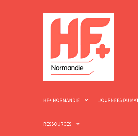
Aller
Aller
à
au
la
contenu
navigation
HF+ NORMANDIE
JOURNÉES DU MA
RESSOURCES