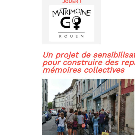
JOUER !
Un projet
de sensibilisa
pour construire des rep
mémoires collectives