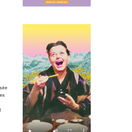
isée
des
t