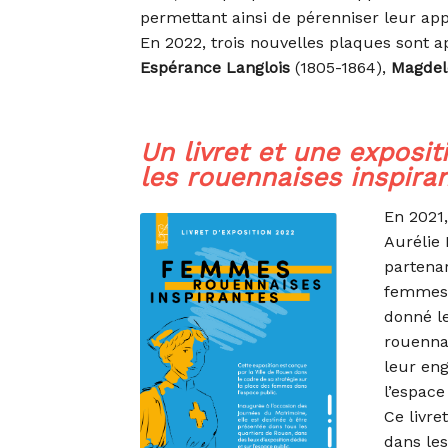
permettant ainsi de pérenniser leur app
En 2022, trois nouvelles plaques sont ap
Espérance Langlois
(1805-1864),
Magdel
Un livret et une exposit
les rouennaises inspira
En 2021,
Aurélie 
partena
femmes,
donné l
rouenna
leur en
l’espace
Ce livre
dans les