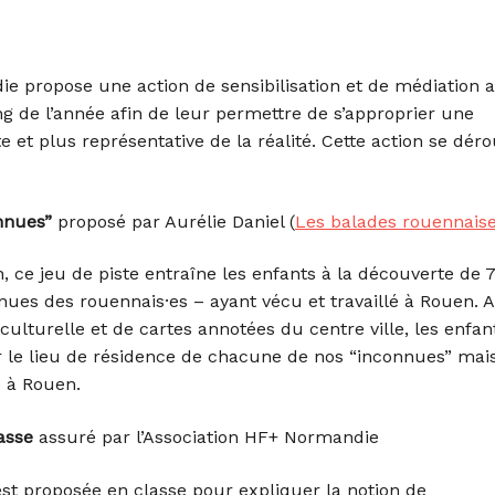
ie propose une action de sensibilisation et de médiation 
ng de l’année afin de leur permettre de s’approprier une
ste et plus représentative de la réalité. Cette action se déro
onnues”
proposé par Aurélie Daniel (
Les balades rouennais
ce jeu de piste entraîne les enfants à la découverte de 
es des rouennais·es – ayant vécu et travaillé à Rouen. A
 culturelle et de cartes annotées du centre ville, les enfan
r le lieu de résidence de chacune de nos “inconnues” mai
é à Rouen.
asse
assuré par l’Association HF+ Normandie
est proposée en classe pour expliquer la notion de