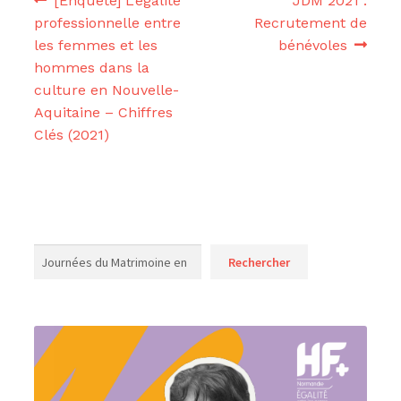
Navigation
[Enquête] L’égalité
JDM 2021 :
précédent :
suivant :
professionnelle entre
Recrutement de
de
les femmes et les
bénévoles
l’article
hommes dans la
culture en Nouvelle-
Aquitaine – Chiffres
Clés (2021)
Rechercher
Rechercher